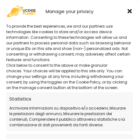
Manage your privacy
Da
39,90
€
a
Da
64,90
€
a
189,90
€
78,90
€
To provide the best experiences, we and our partners use
technologies like cookies to store and/or access device
information. Consenting to these technologies will allow us and
our partners to process personal data such as browsing behavior
or unique IDs on this site and show (non-) personalized ads. Not
consenting or withdrawing consent, may adversely affect certain
features and functions.
Click below to consent to the above or make granular
choices. Your choices will be applied to this site only. You can
change your settings at any time, including withdrawing your
consent, by using the toggles on the Cookie Policy, or by clicking
on the manage consent button at the bottom of the screen.
EASEUS
Statistics
EaseUS BitWiper
Archiviare informazioni su dispositivo e/o accedervi, Misurare
le prestazioni degli annunci, Misurare le prestazioni dei
contenuti, Comprendere il pubblico attraverso statistiche o la
Da
22,90
€
a
combinazione di dati provenienti da fonti diverse.
39,90
€