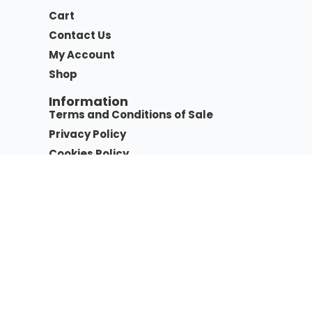
Cart
Contact Us
My Account
Shop
Information
Terms and Conditions of Sale
Privacy Policy
Cookies Policy
Tutorial
Our Certifications & Official
Partnerships
Payment Methods
Partner