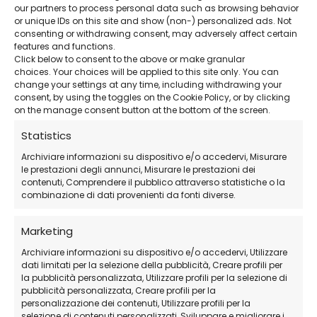
our partners to process personal data such as browsing behavior
WINDOWS SERVER
or unique IDs on this site and show (non-) personalized ads. Not
consenting or withdrawing consent, may adversely affect certain
Microsoft Windows
features and functions.
SERVER 2022 Standard
Click below to consent to the above or make granular
choices. Your choices will be applied to this site only. You can
change your settings at any time, including withdrawing your
consent, by using the toggles on the Cookie Policy, or by clicking
69,90
€
on the manage consent button at the bottom of the screen.
Statistics
Archiviare informazioni su dispositivo e/o accedervi, Misurare
le prestazioni degli annunci, Misurare le prestazioni dei
contenuti, Comprendere il pubblico attraverso statistiche o la
combinazione di dati provenienti da fonti diverse.
Marketing
Archiviare informazioni su dispositivo e/o accedervi, Utilizzare
dati limitati per la selezione della pubblicità, Creare profili per
la pubblicità personalizzata, Utilizzare profili per la selezione di
pubblicità personalizzata, Creare profili per la
personalizzazione dei contenuti, Utilizzare profili per la
selezione di contenuti personalizzati, Sviluppare e migliorare i