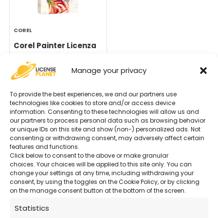
COREL
Corel Painter Licenza
Manage your privacy
Da
134,90
€
a
214,90
€
To provide the best experiences, we and our partners use
technologies like cookies to store and/or access device
information. Consenting to these technologies will allow us and
our partners to process personal data such as browsing behavior
or unique IDs on this site and show (non-) personalized ads. Not
consenting or withdrawing consent, may adversely affect certain
features and functions.
Click below to consent to the above or make granular
choices. Your choices will be applied to this site only. You can
change your settings at any time, including withdrawing your
consent, by using the toggles on the Cookie Policy, or by clicking
on the manage consent button at the bottom of the screen.
Statistics