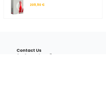
209,90
€
Contact Us
Our Support email:
support@licenseplanet.com
Our Whatsapp Number:
+372 5368 3328
Contact form:
Contact us
Contact info
Our working time:
09:00 AM – 08:00 PM (GMT +2)